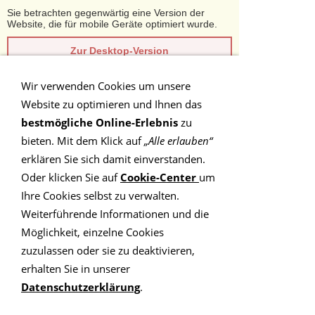
Sie betrachten gegenwärtig eine Version der
Website, die für mobile Geräte optimiert wurde.
Zur Desktop-Version
Wir verwenden Cookies um unsere
Hinweis nicht mehr anzeigen
Website zu optimieren und Ihnen das
Navigation einblenden
bestmögliche Online-Erlebnis
zu
bieten. Mit dem Klick auf
„Alle erlauben“
Qualität
erklären Sie sich damit einverstanden.
Oder klicken Sie auf
Cookie-Center
um
Ihre Cookies selbst zu verwalten.
Auf diesem Portal finden Sie
Weiterführende Informationen und die
Möglichkeit, einzelne Cookies
ausschließlich Coaches und Therapeuten,
zuzulassen oder sie zu deaktivieren,
die vom ILP®V zertifiziert sind und die
erhalten Sie in unserer
Qualitäts- und Ethikrichtlinien des
Datenschutzerklärung
.
Verbandes anerkennen.