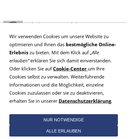
Friedmann, Gundula
Wir verwenden Cookies um unsere Website zu
PLZ: 74182, Obersulm
optimieren und Ihnen das
bestmögliche Online-
Erlebnis
zu bieten. Mit dem Klick auf
„Alle
Niederer, Beatrice
erlauben“
erklären Sie sich damit einverstanden.
PLZ: 4702, Oensingen
Oder klicken Sie auf
Cookie-Center
um Ihre
Cookies selbst zu verwalten. Weiterführende
Informationen und die Möglichkeit, einzelne
Munz-Eiglsperger, Ute
Cookies zuzulassen oder sie zu deaktivieren,
PLZ: 8400, Winterthur
erhalten Sie in unserer
Datenschutzerklärung
.
Landis, Katharina
NUR NOTWENDIGE
PLZ: 79682, Todtmoos
ALLE ERLAUBEN