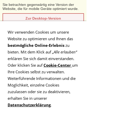
Sie betrachten gegenwärtig eine Version der
Website, die für mobile Geräte optimiert wurde.
Zur Desktop-Version
Hinweis nicht mehr anzeigen
Wir verwenden Cookies um unsere
Website zu optimieren und Ihnen das
Navigation einblenden
bestmögliche Online-Erlebnis
zu
bieten. Mit dem Klick auf
„Alle erlauben“
PLZ-Gebiet 6
erklären Sie sich damit einverstanden.
Oder klicken Sie auf
Cookie-Center
um
Ihre Cookies selbst zu verwalten.
Finden Sie hier Ihren
Weiterführende Informationen und die
Möglichkeit, einzelne Cookies
Lösungscoach im
zuzulassen oder sie zu deaktivieren,
erhalten Sie in unserer
Postleitzahlengebiet 6
Datenschutzerklärung
.