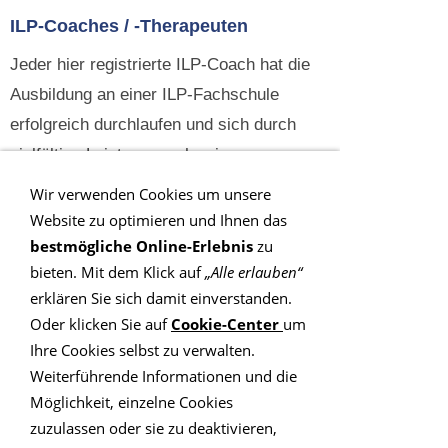
ILP-Coaches / -Therapeuten
Jeder hier registrierte ILP-Coach hat die
Ausbildung an einer ILP-Fachschule
erfolgreich durchlaufen und sich durch
vielfältige Leistungsnachweise
... hier weiterlesen
Wir verwenden Cookies um unsere
Website zu optimieren und Ihnen das
ILP - Businesscoaches
bestmögliche Online-Erlebnis
zu
Mit der ILP -Ausbildung bieten wir einem
bieten. Mit dem Klick auf
„Alle erlauben“
breiten Teilnehmer- kreis die Möglichkeit,
erklären Sie sich damit einverstanden.
schnell und kompetent ein hochwirksames
Oder klicken Sie auf
Cookie-Center
um
Ihre Cookies selbst zu verwalten.
psychologisches Handwerk ...
hier
Weiterführende Informationen und die
weiterlesen
Möglichkeit, einzelne Cookies
ILP - Gesundheitscoaches
zuzulassen oder sie zu deaktivieren,