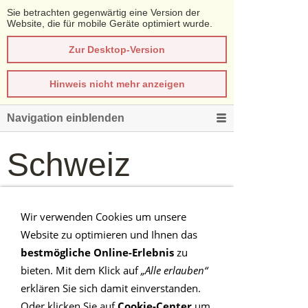
Sie betrachten gegenwärtig eine Version der
Website, die für mobile Geräte optimiert wurde.
Zur Desktop-Version
Hinweis nicht mehr anzeigen
Navigation einblenden
Schweiz
Auch in Ihrer Nähe sind
Wir verwenden Cookies um unsere
qualifizierte ILP-Coaches tätig.
Website zu optimieren und Ihnen das
bestmögliche Online-Erlebnis
zu
Wählen Sie hier Ihr
bieten. Mit dem Klick auf
„Alle erlauben“
Postleitzahlengebiet in der
erklären Sie sich damit einverstanden.
Oder klicken Sie auf
Cookie-Center
um