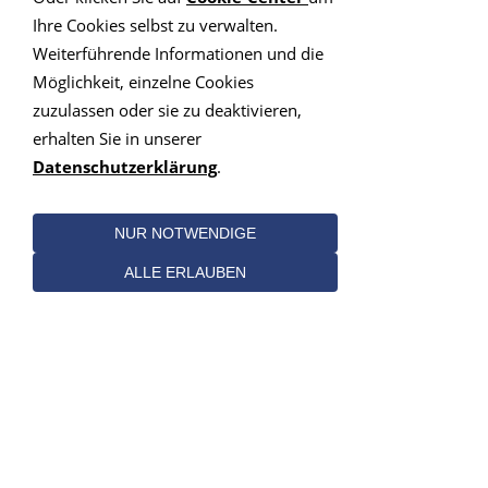
Schweiz:
Ihre Cookies selbst zu verwalten.
Weiterführende Informationen und die
PLZ-Gebiet 2
Möglichkeit, einzelne Cookies
zuzulassen oder sie zu deaktivieren,
erhalten Sie in unserer
PLZ-Gebiet 3
Datenschutzerklärung
.
PLZ-Gebiet 4
NUR NOTWENDIGE
PLZ-Gebiet 5
ALLE ERLAUBEN
PLZ-Gebiet 6
PLZ-Gebiet 7
PLZ-Gebiet 8