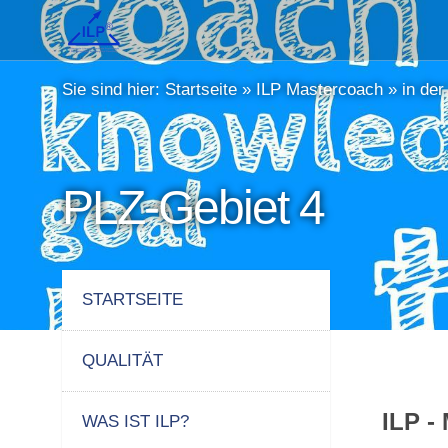
Sie sind hier:
Startseite
»
ILP Mastercoach
»
in de
PLZ-Gebiet 4
STARTSEITE
QUALITÄT
ILP -
WAS IST ILP?