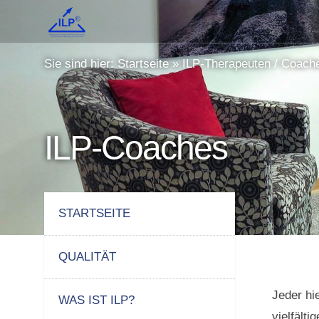
Sie sind hier:
Startseite
»
ILP-Therapeuten / Coach
ILP-Coaches
STARTSEITE
QUALITÄT
Jeder hi
WAS IST ILP?
vielfält